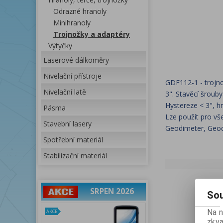
Odrazné hranoly
Minihranoly
Trojnožky a adaptéry
Výtyčky
Laserové dálkoměry
Nivelační přístroje
GDF112-1 - trojno
Nivelační latě
3". Stavěcí šrouby
Hystereze < 3", 
Pásma
Lze použít pro vše
Stavební lasery
Geodimeter, Geodo
Spotřební materiál
Stabilizační materiál
SRPEN 2026
Sou
Na 
AKCE
zkva