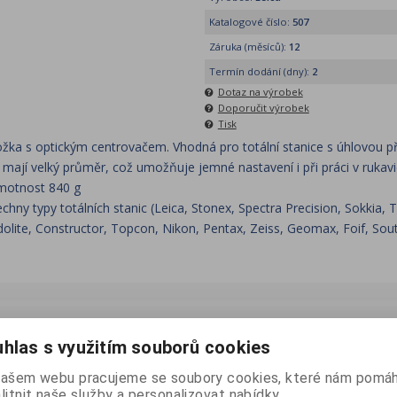
Katalogové číslo:
507
Záruka (měsíců):
12
Termín dodání (dny):
2
Dotaz na výrobek
Doporučit výrobek
Tisk
žka s optickým centrovačem. Vhodná pro totální stanice s úhlovou př
 mají velký průměr, což umožňuje jemné nastavení i při práci v rukavi
hmotnost 840 g
chny typy totálních stanic (Leica, Stonex, Spectra Precision, Sokkia, T
lite, Constructor, Topcon, Nikon, Pentax, Zeiss, Geomax, Foif, South
hlas s využitím souborů cookies
našem webu pracujeme se soubory cookies, které nám pomáh
litnit naše služby a personalizovat nabídky.