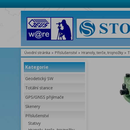
Úvodní stránka
»
Příslušenství
»
Hranoly, terče, trojnožky
»
T
Kategorie
Geodetický SW
Totální stanice
GPS/GNSS přijímače
Skenery
Příslušenství
Stativy
Hranoly, terče, trojnožky