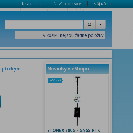
Navigace
Nová registrace
Můj účet
V košíku nejsou žádné položky
 optickým
Novinky v eShopu
NOVINKA
STONEX S80G - GNSS RTK