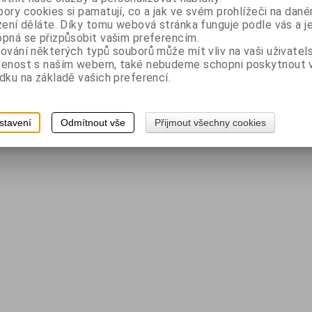
ory cookies si pamatují, co a jak ve svém prohlížeči na dan
zení děláte. Díky tomu webová stránka funguje podle vás a j
pná se přizpůsobit vašim preferencím.
ování některých typů souborů může mít vliv na vaši uživatel
šenost s naším webem, také nebudeme schopni poskytnout
dku na základě vašich preferencí.
stavení
Odmítnout vše
Přijmout všechny cookies