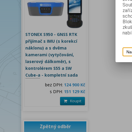
Soub
zaří
scho
Blok
zku
nabí
STONEX S950 - GNSS RTK
přijímač s IMU (s korekcí
náklonu) a s dvěma
Na
kamerami (vytyčování,
laserový dálkoměr), s
kontrolérem S55 a SW
Cube-a - kompletní sada
bez DPH:
124 900 Kč
s DPH:
151 129 Kč
Koupit
Zpětný odběr