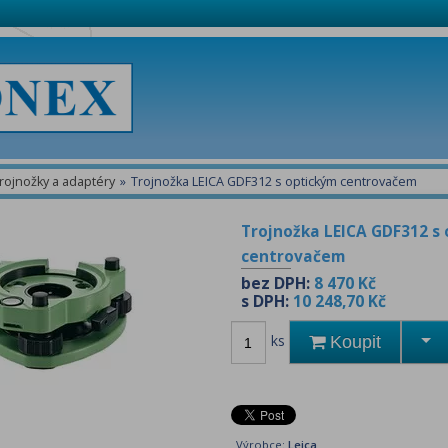
rojnožky a adaptéry
»
Trojnožka LEICA GDF312 s optickým centrovačem
Trojnožka LEICA GDF312 s
centrovačem
bez DPH:
8 470 Kč
s DPH:
10 248,70 Kč
ks
Koupit
Výrobce:
Leica