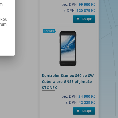
ém
bez DPH:
99 900 Kč
e
s DPH:
120 879 Kč
Koupit
skou
 vám
NOVINKA
Kontrolér Stonex S60 se SW
Cube-a pro GNSS přijímače
STONEX
bez DPH:
34 900 Kč
s DPH:
42 229 Kč
Koupit