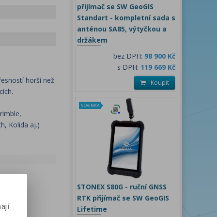
přijímač se SW GeoGIS
Standart - kompletní sada s
anténou SA85, výtyčkou a
držákem
bez DPH:
98 900 Kč
s DPH:
119 669 Kč
esností horší než
Koupit
cích.
NOVINKA
rimble,
, Kolida aj.)
STONEX S80G - ruční GNSS
RTK přijímač se SW GeoGIS
ají
Lifetime