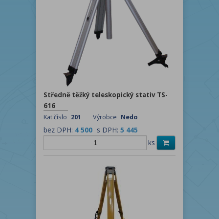
Středně těžký teleskopický stativ TS-
616
Kat.číslo
201
Výrobce
Nedo
bez DPH:
4 500
s DPH:
5 445
ks