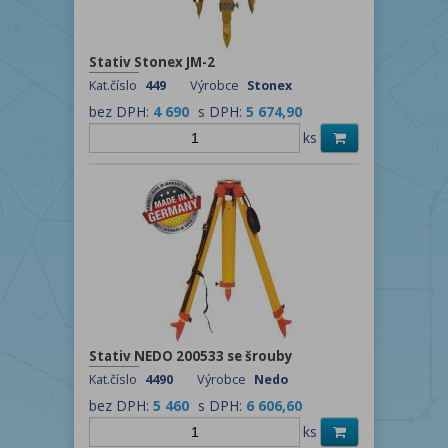
Stativ Stonex JM-2
Kat.číslo
449
Výrobce
Stonex
bez DPH:
4 690
s DPH:
5 674,90
ks
Stativ NEDO 200533 se šrouby
Kat.číslo
4490
Výrobce
Nedo
bez DPH:
5 460
s DPH:
6 606,60
ks