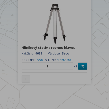
Hliníkový stativ s rovnou hlavou
Kat.číslo
4633
Výrobce
Seco
bez DPH:
990
s DPH:
1 197,90
ks
1