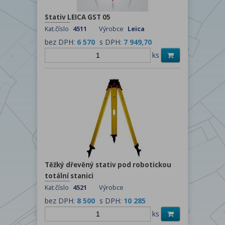
Stativ LEICA GST 05
Kat.číslo
4511
Výrobce
Leica
bez DPH:
6 570
s DPH:
7 949,70
ks
Těžký dřevěný stativ pod robotickou
totální stanici
Kat.číslo
4521
Výrobce
bez DPH:
8 500
s DPH:
10 285
ks