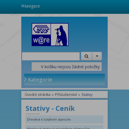
Navigace
V košíku nejsou žádné položky
Kategorie
Úvodní stránka
»
Příslušenství
»
Stativy
Stativy - Ceník
Dřevěné k totálním stanicím
Hliníkové stativy k nivelačním přístrojům