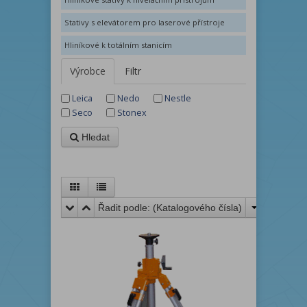
Stativy s elevátorem pro laserové přístroje
Hliníkové k totálním stanicím
Výrobce
Filtr
Leica
Nedo
Nestle
Seco
Stonex
Hledat
Řadit podle: (
Katalogového čísla
)