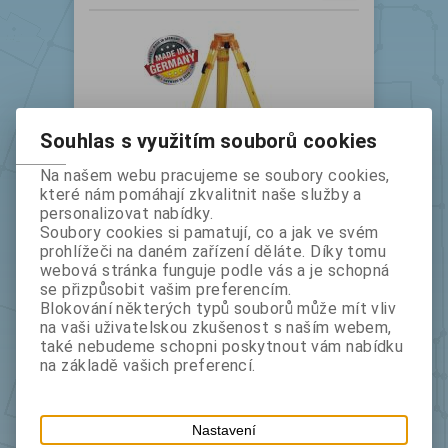
Souhlas s využitím souborů cookies
Na našem webu pracujeme se soubory cookies,
které nám pomáhají zkvalitnit naše služby a
Stativ NEDO 200100 s rychlosvorkami
personalizovat nabídky.
Kat.číslo
4499
Výrobce
Nedo
Soubory cookies si pamatují, co a jak ve svém
bez DPH:
4 320
s DPH:
5 227,20
prohlížeči na daném zařízení děláte. Díky tomu
webová stránka funguje podle vás a je schopná
ks
se přizpůsobit vašim preferencím.
Blokování některých typů souborů může mít vliv
na vaši uživatelskou zkušenost s naším webem,
také nebudeme schopni poskytnout vám nabídku
na základě vašich preferencí.
Nastavení