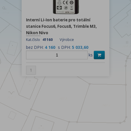
Interní Li-Ion baterie pro totální
stanice Focus6, Focus8, Trimble M3,
Nikon Nivo
Kat.číslo
41160
Výrobce
bez DPH:
4 160
s DPH:
5 033,60
ks
1