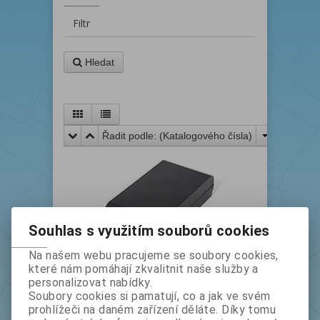
Filtr
Hledat
Řadit podle: (
Katalogového čísla
)
Souhlas s využitím souborů cookies
Na našem webu pracujeme se soubory cookies,
které nám pomáhají zkvalitnit naše služby a
Baterie LEICA GEB111 kompatibilní
personalizovat nabídky.
Kat.číslo
3390
Výrobce
Soubory cookies si pamatují, co a jak ve svém
bez DPH:
1 850
s DPH:
2 239
prohlížeči na daném zařízení děláte. Díky tomu