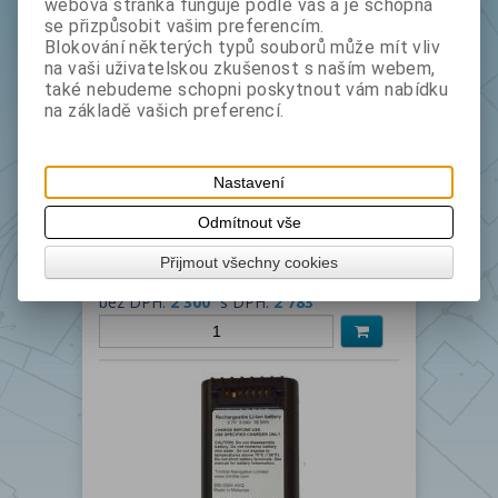
ks
webová stránka funguje podle vás a je schopná
se přizpůsobit vašim preferencím.
Blokování některých typů souborů může mít vliv
na vaši uživatelskou zkušenost s naším webem,
také nebudeme schopni poskytnout vám nabídku
na základě vašich preferencí.
Nastavení
Odmítnout vše
Baterie LEICA GEB121 kompatibilní
Přijmout všechny cookies
Kat.číslo
33900
Výrobce
bez DPH:
2 300
s DPH:
2 783