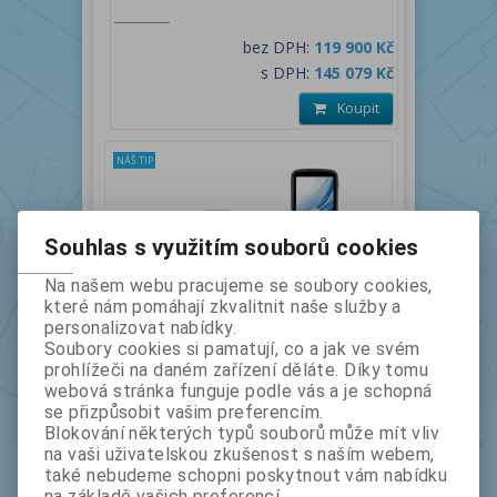
bez DPH:
119 900 Kč
s DPH:
145 079 Kč
Koupit
NÁŠ TIP
Souhlas s využitím souborů cookies
Na našem webu pracujeme se soubory cookies,
které nám pomáhají zkvalitnit naše služby a
personalizovat nabídky.
STONEX S880 - GNSS RTK přijímač s
Soubory cookies si pamatují, co a jak ve svém
prohlížeči na daném zařízení děláte. Díky tomu
IMU (s korekcí náklonu) a s
webová stránka funguje podle vás a je schopná
kamerovým vytyčováním, s
se přizpůsobit vašim preferencím.
kontrolérem S55 a SW Cube-a -
Blokování některých typů souborů může mít vliv
kompletní sada
na vaši uživatelskou zkušenost s naším webem,
také nebudeme schopni poskytnout vám nabídku
na základě vašich preferencí.