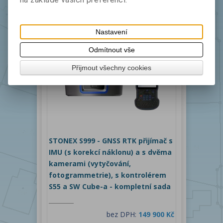
bez DPH:
137 900 Kč
s DPH:
166 859 Kč
Nastavení
Koupit
Odmítnout vše
NÁŠ TIP
Přijmout všechny cookies
STONEX S999 - GNSS RTK přijímač s
IMU (s korekcí náklonu) a s dvěma
kamerami (vytyčování,
fotogrammetrie), s kontrolérem
S55 a SW Cube-a - kompletní sada
bez DPH:
149 900 Kč