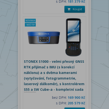
s DPH:
181 379 Kč
Koupit
NOVINKA
NÁŠ TIP
STONEX S1000 - velmi přesný GNSS
RTK přijímač s IMU (s korekcí
náklonu) a s dvěma kamerami
(vytyčování, fotogrammetrie,
laserový dálkoměr), s kontrolérem
S55 a SW Cube-a - kompletní sada
bez DPH:
169 900 Kč
s DPH:
205 579 Kč