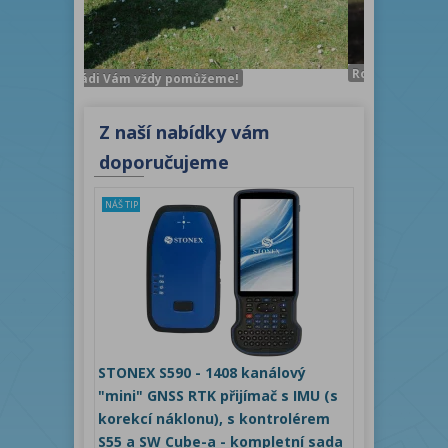
Robotická totální stanice STONEX R180 s aktivní
me!
Z naší nabídky vám
doporučujeme
NÁŠ TIP
STONEX S590 - 1408 kanálový
"mini" GNSS RTK přijímač s IMU (s
korekcí náklonu), s kontrolérem
S55 a SW Cube-a - kompletní sada