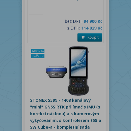
bez DPH:
94 900 Kč
s DPH:
114 829 Kč
Koupit
NOVINKA
NÁŠ TIP
STONEX S599 - 1408 kanálový
"mini" GNSS RTK přijímač s IMU (s
korekcí náklonu) a s kamerovým
vytyčováním, s kontrolérem S55 a
SW Cube-a - kompletní sada