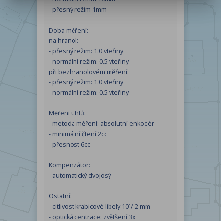
- přesný režim 1mm
Doba měření:
na hranol:
- přesný režim: 1.0 vteřiny
- normální režim: 0.5 vteřiny
při bezhranolovém měření:
- přesný režim: 1.0 vteřiny
- normální režim: 0.5 vteřiny
Měření úhlů:
- metoda měření: absolutní enkodér
- minimální čtení 2cc
- přesnost 6cc
Kompenzátor:
- automatický dvojosý
Ostatní:
- citlivost krabicové libely 10´/ 2 mm
- optická centrace: zvětšení 3x