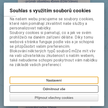
- průměr objektivu 45mm (EDM 50mm)
- laser pointer: koaxiální červené světlo
Souhlas s využitím souborů cookies
Zorné pole:
Na našem webu pracujeme se soubory cookies,
- minimální zaostření 1.5m
které nám pomáhají zkvalitnit naše služby a
personalizovat nabídky.
Měření vzdáleností:
Soubory cookies si pamatují, co a jak ve svém
- světelný zdroj: laserová třída 1
prohlížeči na daném zařízení děláte. Díky tomu
webová stránka funguje podle vás a je schopná
se přizpůsobit vašim preferencím.
Měřický dosah:
Blokování některých typů souborů může mít vliv
- bez hranolu: 1,5m až 800m (KGC)
na vaši uživatelskou zkušenost s naším webem,
Normalní podmínky (viditelnost 40km):
také nebudeme schopni poskytnout vám nabídku
- štítek: 1,5m až 300m
na základě vašich preferencí.
- hranol: 1,5m až 5000m
Přesnost:
Nastavení
- hranol +/-(2+2 ppm x D)mm
- štítek +/-(3+2ppm x D)mm
Odmítnout vše
- bez hranolu +/-(3+2ppm x D)mm
Přijmout všechny cookies
Nejmenší zobrazená hodnota
- normální režim 10mm