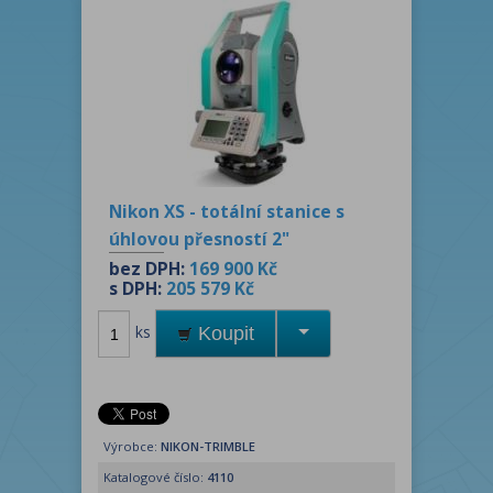
Nikon XS - totální stanice s
úhlovou přesností 2"
bez DPH:
169 900 Kč
s DPH:
205 579 Kč
ks
Koupit
Výrobce:
NIKON-TRIMBLE
Katalogové číslo:
4110