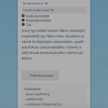
Záruka (měsíců):
24
Termín dodání (dny):
10
Dotaz na výrobek
Doporučit výrobek
Tisk
Nový typ totální stanice Nikon navazující
na předešlý typ Nikon Nivo. Novinkou je
návrat ke klasickým ustanovkám, využití
autofokusu (automatického ostření) a
větší dosah bezhranolového měření (až
800m).
Podrobný popis
Dalekohled:
- obraz vzpřímený
- zvětšení 30x
- rozlišovací schopnost 2cc