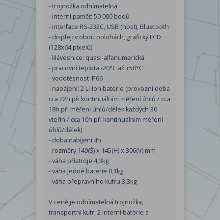
- trojnožka odnímatelná
- interní paměť: 50 000 bodů
- interface RS-232C, USB (host), Bluetooth
- displej: v obou polohách, grafický LCD
(128x64 pixelů)
- klávesnice: quasi-alfanumerická
- pracovní teplota -20°C až +50°C
- vodotěsnost IP66
- napájení: 2 Li-Ion baterie (provozní doba
cca 22h při kontinuálním měření ůhlů / cca
18h při měření úhlů/délek každých 30
vteřin / cca 10h při kontinuálním měření
úhlů/délek)
- doba nabíjení 4h
- rozměry 149(Š) x 145(H) x 306(V) mm
- váha přístroje 4,3kg
- váha jedné baterie 0,1kg
- váha přepravního kufru 3,3kg
V ceně je odnímatelná trojnožka,
transportní kufr, 2 interní baterie a