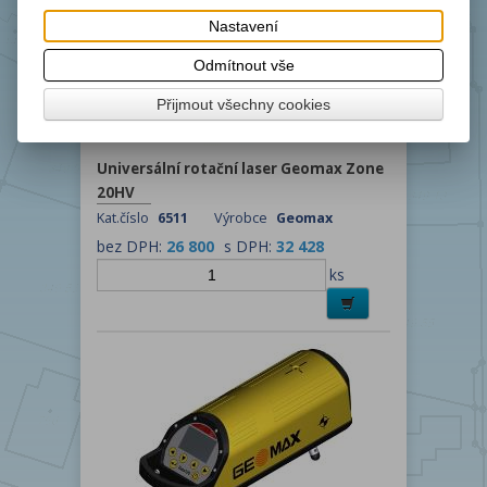
Nastavení
Odmítnout vše
Přijmout všechny cookies
Universální rotační laser Geomax Zone
20HV
Kat.číslo
6511
Výrobce
Geomax
bez DPH:
26 800
s DPH:
32 428
ks