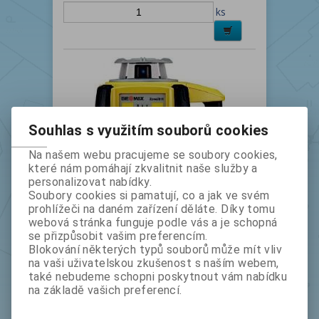
ks
Souhlas s využitím souborů cookies
Na našem webu pracujeme se soubory cookies,
které nám pomáhají zkvalitnit naše služby a
personalizovat nabídky.
Nivelační rotační laser Geomax Zone
Soubory cookies si pamatují, co a jak ve svém
20H
prohlížeči na daném zařízení děláte. Díky tomu
Kat.číslo
6510
Výrobce
Geomax
webová stránka funguje podle vás a je schopná
se přizpůsobit vašim preferencím.
bez DPH:
22 800
s DPH:
27 588
Blokování některých typů souborů může mít vliv
ks
na vaši uživatelskou zkušenost s naším webem,
také nebudeme schopni poskytnout vám nabídku
na základě vašich preferencí.