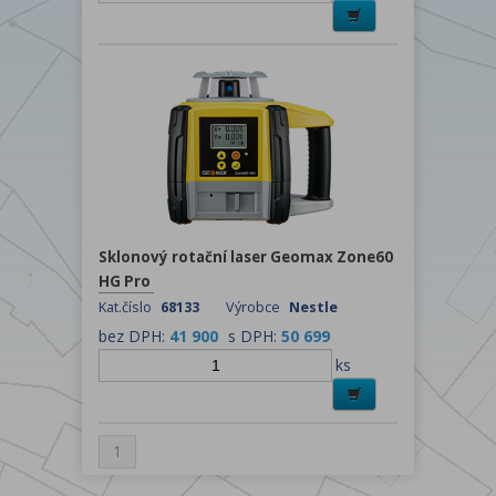
Sklonový rotační laser Geomax Zone60
HG Pro
Kat.číslo
68133
Výrobce
Nestle
bez DPH:
41 900
s DPH:
50 699
ks
1