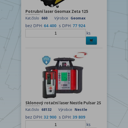
Potrubní laser Geomax Zeta 125
Kat.číslo
660
Výrobce
Geomax
bez DPH:
64 400
s DPH:
77 924
ks
Sklonový rotační laser Nestle Pulsar 2S
Kat.číslo
68132
Výrobce
Nestle
bez DPH:
32 900
s DPH:
39 809
ks