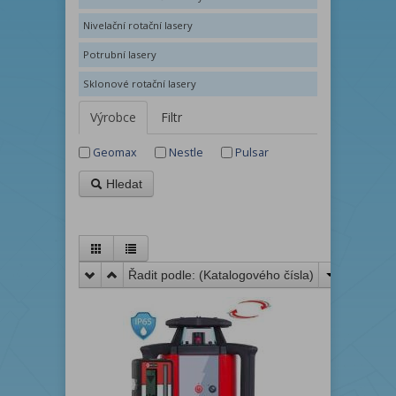
Nivelační rotační lasery
Potrubní lasery
Sklonové rotační lasery
Výrobce
Filtr
Geomax
Nestle
Pulsar
Hledat
Řadit podle: (
Katalogového čísla
)