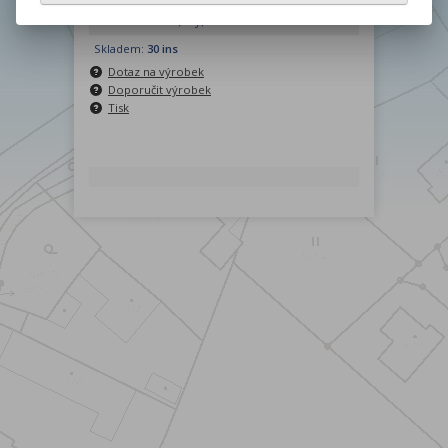
Termín dodání (dny):
1
Skladem:
30 ins
Dotaz na výrobek
Doporučit výrobek
Tisk