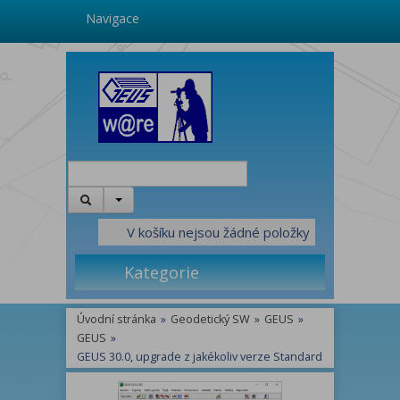
Navigace
V košíku nejsou žádné položky
Kategorie
Úvodní stránka
»
Geodetický SW
»
GEUS
»
GEUS
»
GEUS 30.0, upgrade z jakékoliv verze Standard