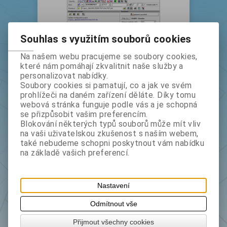
Souhlas s využitím souborů cookies
Na našem webu pracujeme se soubory cookies,
které nám pomáhají zkvalitnit naše služby a
personalizovat nabídky.
Soubory cookies si pamatují, co a jak ve svém
GEUS 30.0, upgrade z jakékoliv
prohlížeči na daném zařízení děláte. Díky tomu
verze Standard
webová stránka funguje podle vás a je schopná
bez DPH:
22 670 Kč
se přizpůsobit vašim preferencím.
s DPH:
27 431 Kč
Blokování některých typů souborů může mít vliv
na vaši uživatelskou zkušenost s naším webem,
ins
Koupit
také nebudeme schopni poskytnout vám nabídku
na základě vašich preferencí.
Nastavení
Výrobce:
GEUS ware
Odmítnout vše
Katalogové číslo:
0050
Přijmout všechny cookies
Záruka (měsíců):
24