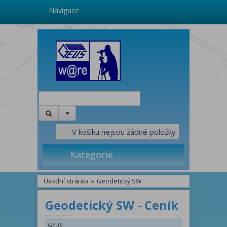
Navigace
V košíku nejsou žádné položky
Kategorie
Úvodní stránka
»
Geodetický SW
Geodetický SW - Ceník
GEUS