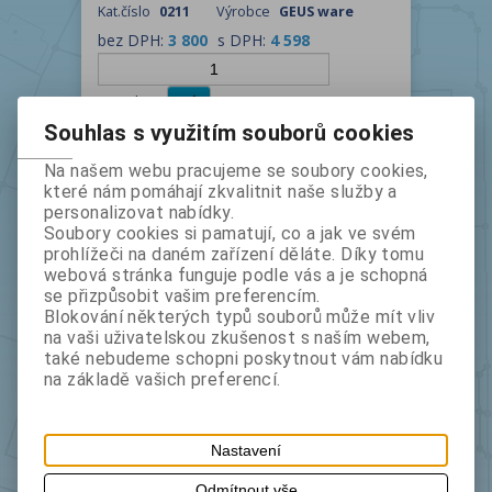
Kat.číslo
0211
Výrobce
GEUS ware
bez DPH:
3 800
s DPH:
4 598
instalace
Souhlas s využitím souborů cookies
Na našem webu pracujeme se soubory cookies,
které nám pomáhají zkvalitnit naše služby a
personalizovat nabídky.
Soubory cookies si pamatují, co a jak ve svém
prohlížeči na daném zařízení děláte. Díky tomu
webová stránka funguje podle vás a je schopná
se přizpůsobit vašim preferencím.
Blokování některých typů souborů může mít vliv
GEOMETR 23.0 upgrade z 21.0 Win
na vaši uživatelskou zkušenost s naším webem,
také nebudeme schopni poskytnout vám nabídku
Kat.číslo
035
Výrobce
GEUS ware
na základě vašich preferencí.
bez DPH:
4 600
s DPH:
5 566
instalace
Nastavení
Odmítnout vše