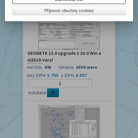
Přijmout všechny cookies
GEOMETR 23.0 upgrade z 20.0 Win a
nižších verzí
Kat.číslo
036
Výrobce
GEUS ware
bez DPH:
5 700
s DPH:
6 897
instalace