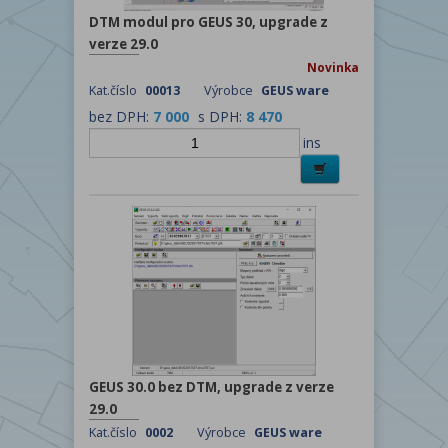
DTM modul pro GEUS 30, upgrade z
verze 29.0
Novinka
Kat.číslo
00013
Výrobce
GEUS ware
bez DPH:
7 000
s DPH:
8 470
ins
GEUS 30.0 bez DTM, upgrade z verze
29.0
Kat.číslo
0002
Výrobce
GEUS ware