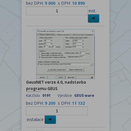
bez DPH:
9 000
s DPH:
10 890
inst.
GeusNET verze 4.0, nadstavba
programu GEUS
Kat.číslo
0191
Výrobce
GEUS ware
bez DPH:
9 200
s DPH:
11 132
instalace