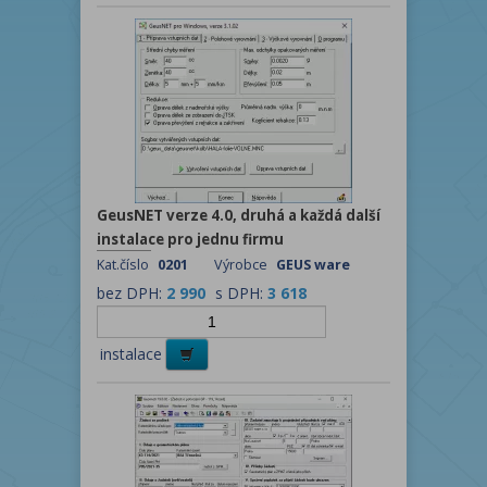
GeusNET verze 4.0, druhá a každá další
instalace pro jednu firmu
Kat.číslo
0201
Výrobce
GEUS ware
bez DPH:
2 990
s DPH:
3 618
instalace