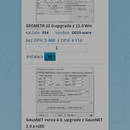
GEOMETR 23.0 upgrade z 22.0 Win
Kat.číslo
034
Výrobce
GEUS ware
bez DPH:
3 400
s DPH:
4 114
instalace
GeusNET verze 4.0, upgrade z GeusNET
3.0 a nižší