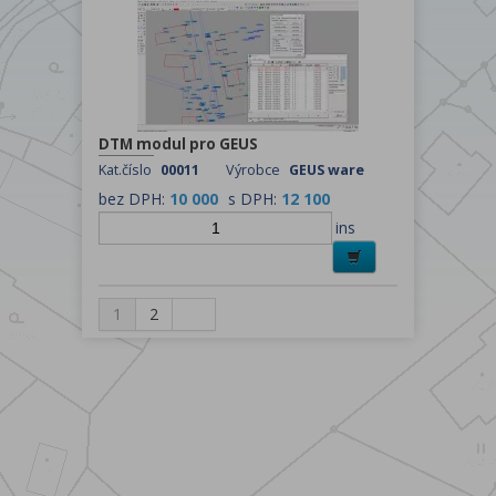
DTM modul pro GEUS
Kat.číslo
00011
Výrobce
GEUS ware
bez DPH:
10 000
s DPH:
12 100
ins
1
2