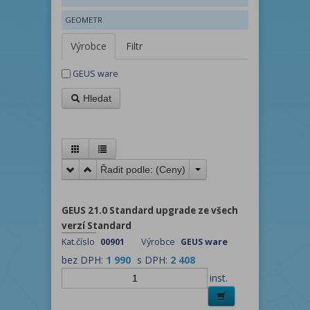
GEOMETR
Výrobce
Filtr
GEUS ware
Hledat
Řadit podle: (
Ceny
)
GEUS 21.0 Standard upgrade ze všech
verzí Standard
Kat.číslo
00901
Výrobce
GEUS ware
bez DPH:
1 990
s DPH:
2 408
inst.