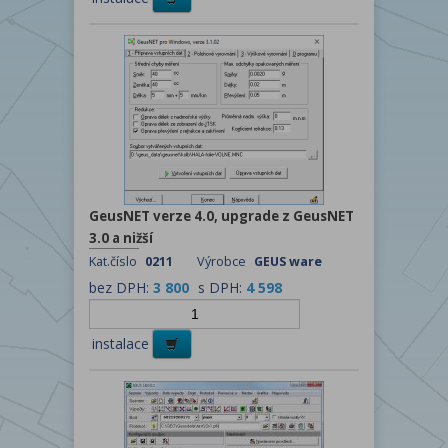
GeusNET verze 4.0, upgrade z GeusNET
3.0 a nižší
Kat.číslo
0211
Výrobce
GEUS ware
bez DPH:
3 800
s DPH:
4 598
instalace