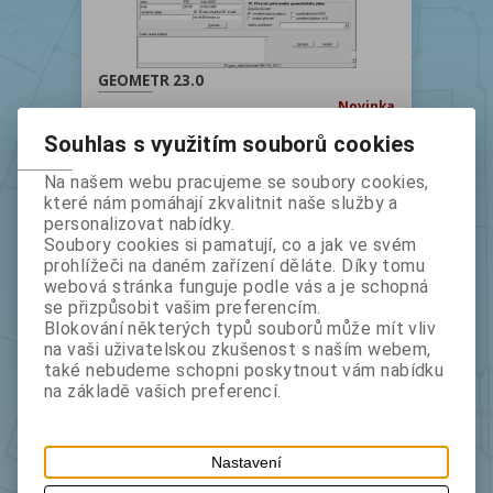
GEOMETR 23.0
Novinka
Kat.číslo
033
Výrobce
GEUS ware
Souhlas s využitím souborů cookies
bez DPH:
11 300
s DPH:
13 673
Na našem webu pracujeme se soubory cookies,
které nám pomáhají zkvalitnit naše služby a
instalace
personalizovat nabídky.
Soubory cookies si pamatují, co a jak ve svém
prohlížeči na daném zařízení děláte. Díky tomu
webová stránka funguje podle vás a je schopná
se přizpůsobit vašim preferencím.
Blokování některých typů souborů může mít vliv
na vaši uživatelskou zkušenost s naším webem,
také nebudeme schopni poskytnout vám nabídku
na základě vašich preferencí.
GeusNET verze 4.0, druhá a každá další
Nastavení
instalace pro jednu firmu