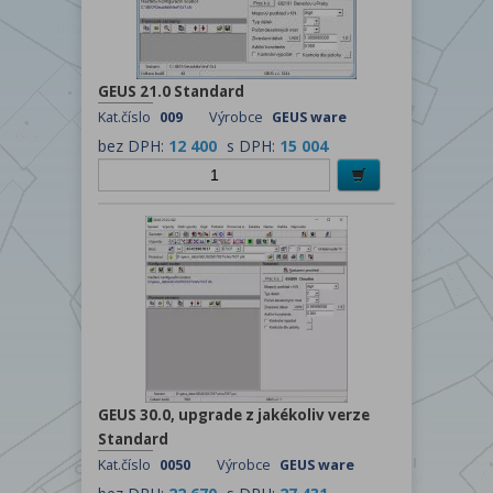
GEUS 21.0 Standard
Kat.číslo
009
Výrobce
GEUS ware
bez DPH:
12 400
s DPH:
15 004
GEUS 30.0, upgrade z jakékoliv verze
Standard
Kat.číslo
0050
Výrobce
GEUS ware