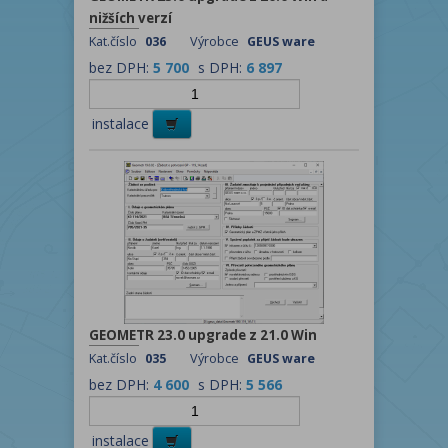
nižších verzí
Kat.číslo
036
Výrobce
GEUS ware
bez DPH:
5 700
s DPH:
6 897
instalace
GEOMETR 23.0 upgrade z 21.0 Win
Kat.číslo
035
Výrobce
GEUS ware
bez DPH:
4 600
s DPH:
5 566
instalace