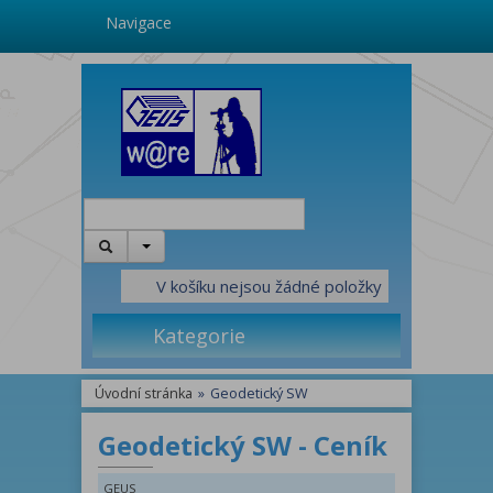
Navigace
V košíku nejsou žádné položky
Kategorie
Úvodní stránka
»
Geodetický SW
Geodetický SW - Ceník
GEUS