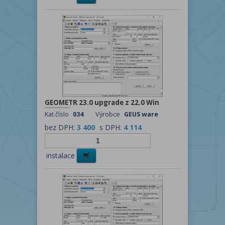
GEOMETR 23.0 upgrade z 22.0 Win
Kat.číslo
034
Výrobce
GEUS ware
bez DPH:
3 400
s DPH:
4 114
instalace