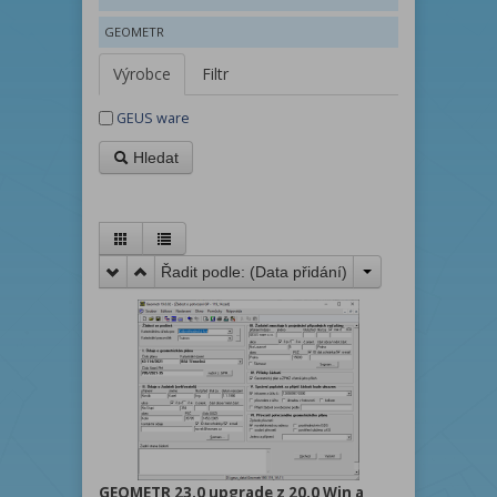
GEOMETR
Výrobce
Filtr
GEUS ware
Hledat
Řadit podle: (
Data přidání
)
GEOMETR 23.0 upgrade z 20.0 Win a